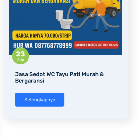
23
Sep
Jasa Sedot WC Tayu Pati Murah &
Bergaransi
Selengkapnya