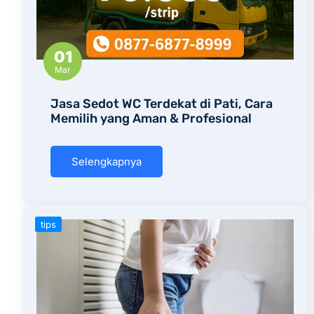
01
Mar
Jasa Sedot WC Terdekat di Pati, Cara
Memilih yang Aman & Profesional
Selengkapnya
tips