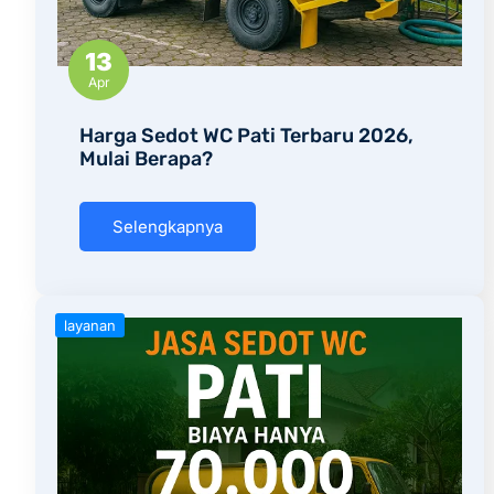
13
Apr
Harga Sedot WC Pati Terbaru 2026,
Mulai Berapa?
Selengkapnya
layanan