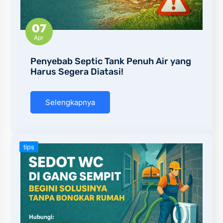
07
Apr
Penyebab Septic Tank Penuh Air yang
Harus Segera Diatasi!
Selengkapnya
tips