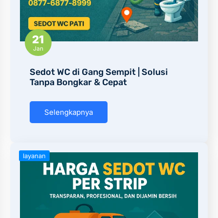
21
Jan
Sedot WC di Gang Sempit | Solusi
Tanpa Bongkar & Cepat
Selengkapnya
layanan