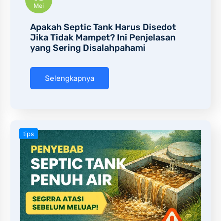
Mei
Apakah Septic Tank Harus Disedot
Jika Tidak Mampet? Ini Penjelasan
yang Sering Disalahpahami
Selengkapnya
tips