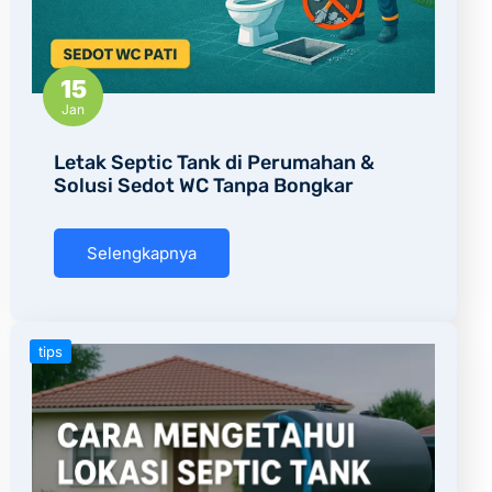
15
Jan
Letak Septic Tank di Perumahan &
Solusi Sedot WC Tanpa Bongkar
Selengkapnya
tips