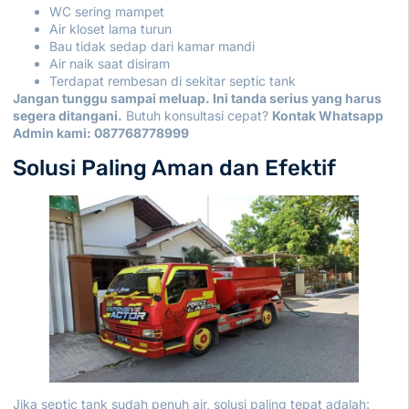
WC sering mampet
Air kloset lama turun
Bau tidak sedap dari kamar mandi
Air naik saat disiram
Terdapat rembesan di sekitar septic tank
Jangan tunggu sampai meluap. Ini tanda serius yang harus
segera ditangani.
Butuh konsultasi cepat?
Kontak Whatsapp
Admin kami:
087768778999
Solusi Paling Aman dan Efektif
Jika septic tank sudah penuh air, solusi paling tepat adalah: