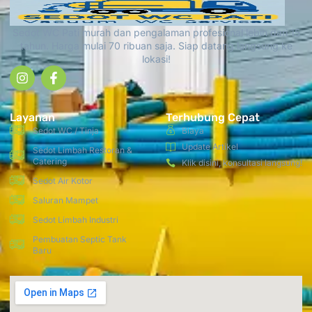
Sedot WC Pati murah dan pengalaman profesional lebih dari 15
tahun. Harga mulai 70 ribuan saja. Siap datang langsung ke
lokasi!
Layanan
Terhubung Cepat
Sedot WC / Tinja
Biaya
Update Artikel
Sedot Limbah Restoran &
Catering
Klik disini, konsultasi langsung!
Sedot Air Kotor
Saluran Mampet
Sedot Limbah Industri
Pembuatan Septic Tank
Baru