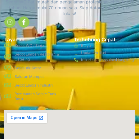
Sedot WC Pati murah dan pengalaman profesional lebih dari 15
tahun. Harga mulai 70 ribuan saja. Siap datang langsung ke
lokasi!
Layanan
Terhubung Cepat
Sedot WC / Tinja
Biaya
Update Artikel
Sedot Limbah Restoran &
Catering
Klik disini, konsultasi langsung!
Sedot Air Kotor
Saluran Mampet
Sedot Limbah Industri
Pembuatan Septic Tank
Baru