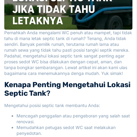
Pernahkah Anda mengalami WC penuh atau mampet, tapi tidak
tahu di mana letak septic tank di rumah? Tenang, Anda tidak
sendiri. Banyak pemilik rumah, terutama rumah lama atau
rumah sewa yang tidak tahu pasti posisi tangki septik mereka.
Padahal, mengetahui lokasi septic tank sangat penting agar
proses sedot WC bisa dilakukan dengan cepat, aman, dan
tanpa bongkar sembarangan. Lewat artikel ini akan kami ulas
bagaimana cara menemukannya denga mudah. Yuk simak!
Kenapa Penting Mengetahui Lokasi
Septic Tank
?
Mengetahui posisi septic tank membantu Anda:
Mencegah penggalian atau pengeboran yang salah saat
renovasi.
Memudahkan petugas sedot WC saat melakukan
penyedotan.