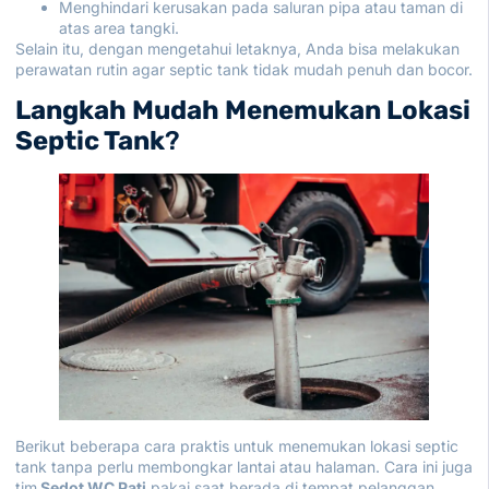
Menghindari kerusakan pada saluran pipa atau taman di
atas area tangki.
Selain itu, dengan mengetahui letaknya, Anda bisa melakukan
perawatan rutin agar septic tank tidak mudah penuh dan bocor.
Langkah Mudah Menemukan Lokasi
Septic Tank
?
Berikut beberapa cara praktis untuk menemukan lokasi septic
tank tanpa perlu membongkar lantai atau halaman. Cara ini juga
tim
Sedot WC Pati
pakai saat berada di tempat pelanggan