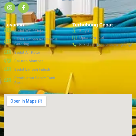
Layanan
Terhubung Cepat
Sedot WC / Tinja
Biaya
Update Artikel
Sedot Limbah Restoran &
Catering
Klik disini, konsultasi langsung!
Sedot Air Kotor
Saluran Mampet
Sedot Limbah Industri
Pembuatan Septic Tank
Baru