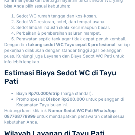
Kami menyediakan berbagai layanan terkait sedot WC yang
bisa Anda pilih sesuai kebutuhan:
Sedot WC rumah tangga dan kos-kosan.
Sedot WC restoran, hotel, dan tempat usaha.
Sedot limbah industri skala kecil maupun besar.
Perbaikan & pembersihan saluran mampet.
Perawatan septic tank agar tidak cepat penuh kembali.
Dengan tim
tukang sedot WC Tayu cepat & profesional
, setiap
pekerjaan dilakukan dengan standar tinggi agar pelanggan
puas. Kunjungi juga
Layanan dan Biaya Sedot WC Pati
untuk
info lebih lengkap.
Estimasi Biaya Sedot WC di Tayu
Pati
Biaya
Rp70.000/strip
(harga standar).
Promo spesial:
Diskon Rp200.000
untuk pelanggan di
Kecamatan Tayu bulan ini.
Hubungi kami klik link
Nomor Sedot WC Pati WhatsApp
087768778999
untuk mendapatkan penawaran detail sesuai
kebutuhan Anda.
Wilayah Layanan di Tayu Pati