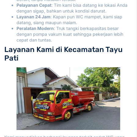
Pelayanan Cepat
: Tim kami bisa datang ke lokasi Anda
dengan sigap, bahkan untuk kondisi darurat.
Layanan 24 Jam
: Kapan pun WC mampet, kami siap
datang, siang maupun malam.
Peralatan Modern
: Truk tangki berkapasitas besar
dengan pompa vakum kuat sehingga pekerjaan lebih
cepat dan tuntas.
Layanan Kami di Kecamatan Tayu
Pati