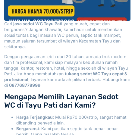
Cari
jasa sedot WC Tayu Pati
yang murah, cepat dan
bergaransi? Jangan khawatir, kami hadir untuk memberikan
solusi tuntas bagi masalah WC penuh, septic tank mampet,
maupun saluran tersumbat di wilayah Kecamatan Tayu dan
sekitarnya.
Dengan pengalaman lebih dari 20 tahun, armada truk modern
dan tim profesional, kami siap melayani kebutuhan rumah
tangga, kantor, restoran, hotel, hingga sekolah di wilayah Tayu
Pati. Jika Anda membutuhkan
tukang sedot WC Tayu cepat &
profesional
, layanan kami adalah pilihan terbaik. Hubungi kami
di
087768778999
Mengapa Memilih Layanan Sedot
WC di Tayu Pati dari Kami?
Harga Terjangkau
: Mulai Rp70.000/strip, sangat hemat
dibanding penyedia lain.
Bergaransi
: Kami pastikan septic tank benar-benar
bersih, tanpa masalah tersisa.