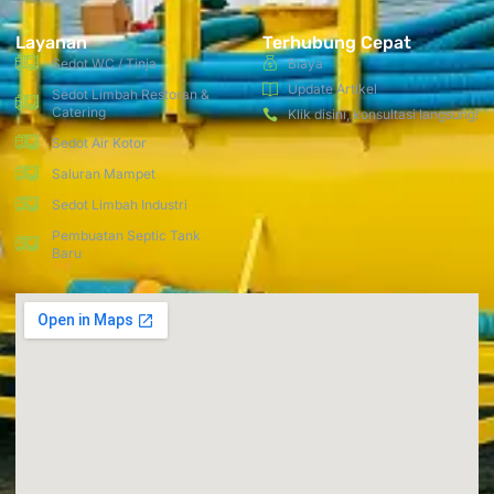
Layanan
Terhubung Cepat
Sedot WC / Tinja
Biaya
Update Artikel
Sedot Limbah Restoran &
Catering
Klik disini, konsultasi langsung!
Sedot Air Kotor
Saluran Mampet
Sedot Limbah Industri
Pembuatan Septic Tank
Baru