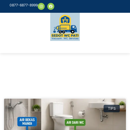
0877-6877-8999
Article & News
Author:
sumberjoyo5758@gmail.com
TIPS