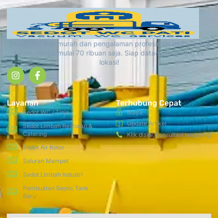
Sedot WC Pati murah dan pengalaman profesional lebih dari 15
tahun. Harga mulai 70 ribuan saja. Siap datang langsung ke
lokasi!
Layanan
Terhubung Cepat
Sedot WC / Tinja
Biaya
Update Artikel
Sedot Limbah Restoran &
Catering
Klik disini, konsultasi langsung!
Sedot Air Kotor
Saluran Mampet
Sedot Limbah Industri
Pembuatan Septic Tank
Baru