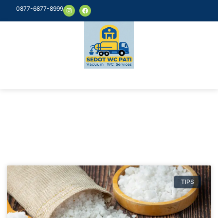
0877-6877-8999
Article & News
Tag: sedot wc
TIPS