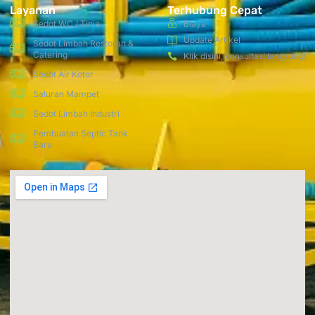
Layanan
Terhubung Cepat
Sedot WC / Tinja
Biaya
Update Artikel
Sedot Limbah Restoran &
Catering
Klik disini, konsultasi langsung!
Sedot Air Kotor
Saluran Mampet
Sedot Limbah Industri
Pembuatan Septic Tank
Baru