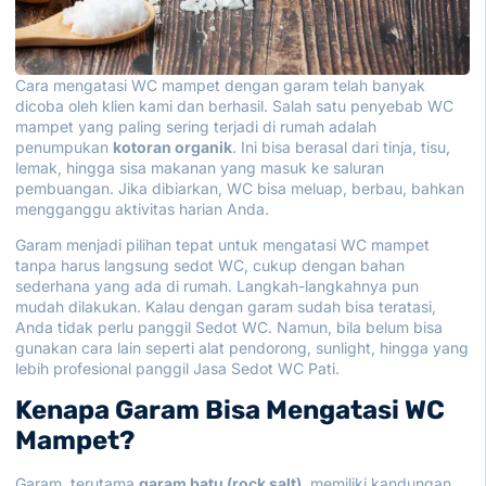
Cara mengatasi WC mampet dengan garam telah banyak
dicoba oleh klien kami dan berhasil. Salah satu penyebab WC
mampet yang paling sering terjadi di rumah adalah
penumpukan
kotoran organik
. Ini bisa berasal dari tinja, tisu,
lemak, hingga sisa makanan yang masuk ke saluran
pembuangan. Jika dibiarkan, WC bisa meluap, berbau, bahkan
mengganggu aktivitas harian Anda.
Garam menjadi pilihan tepat untuk mengatasi WC mampet
tanpa harus langsung sedot WC, cukup dengan bahan
sederhana yang ada di rumah. Langkah-langkahnya pun
mudah dilakukan. Kalau dengan garam sudah bisa teratasi,
Anda tidak perlu panggil Sedot WC. Namun, bila belum bisa
gunakan cara lain seperti alat pendorong, sunlight, hingga yang
lebih profesional panggil
Jasa Sedot WC Pati
.
Kenapa Garam Bisa Mengatasi WC
Mampet?
Garam, terutama
garam batu (rock salt)
, memiliki kandungan