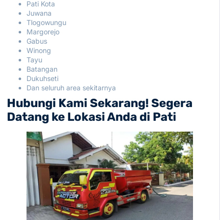
Pati Kota
Juwana
Tlogowungu
Margorejo
Gabus
Winong
Tayu
Batangan
Dukuhseti
Dan seluruh area sekitarnya
Hubungi Kami Sekarang! Segera
Datang ke Lokasi Anda di Pati