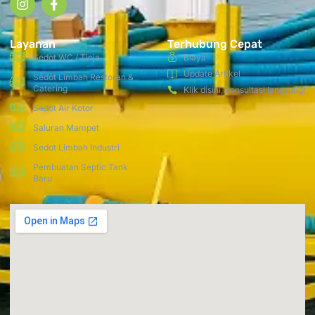
Layanan
Terhubung Cepat
Sedot WC / Tinja
Biaya
Update Artikel
Sedot Limbah Restoran &
Catering
Klik disini, konsultasi langsung!
Sedot Air Kotor
Saluran Mampet
Sedot Limbah Industri
Pembuatan Septic Tank
Baru